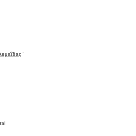
λεμαΐδας
”
tal