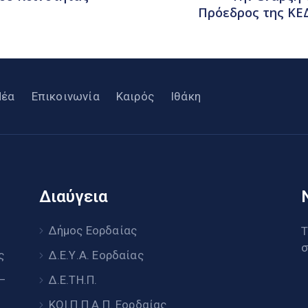
Πρόεδρος της ΚΕΔ
Νέα
Επικοινωνία
Καιρός
Ιθάκη
Διαύγεια
υ
Δήμος Εορδαίας
Τ
σ
ς
Δ.Ε.Υ.Α. Εορδαίας
 –
Δ.Ε.ΤΗ.Π.
ΚΟΙ.Π.Π.Α.Π. Εορδαίας