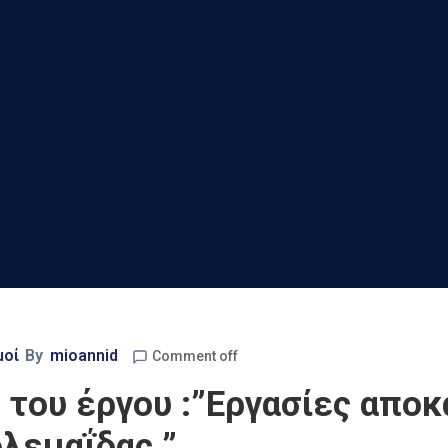
μοί
By
mioannid
Comment off
 του έργου :”Εργασίες απο
λεμαΐδας ”