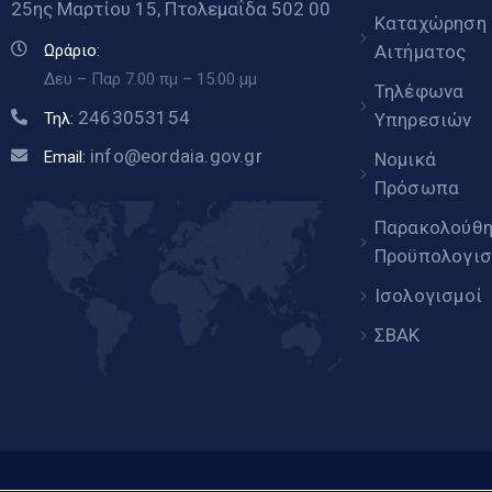
25ης Μαρτίου 15, Πτολεμαΐδα 502 00
Καταχώρηση
Αιτήματος
Ωράριο:
Δευ – Παρ 7.00 πμ – 15.00 μμ
Τηλέφωνα
2463053154
Υπηρεσιών
Τηλ:
info@eordaia.gov.gr
Email:
Νομικά
Πρόσωπα
Παρακολούθ
Προϋπολογισ
Ισολογισμοί
ΣΒΑΚ