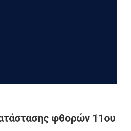
κατάστασης φθορών 11ου