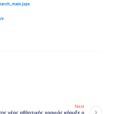
earch_main.jspx
ων
Next
της νέας αθλητικής χρονιάς κήρυξε ο