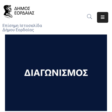
Αρχική
Επίσημη Ιστοσελίδα
Δήμου Εορδαίας
Ο
Δήμος
Νέα
Υπηρεσίες
Του
Δήμου
Προσκλήσεις
Αποφάσεις
Τηλέφωνα