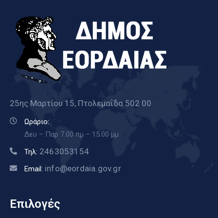
25ης Μαρτίου 15, Πτολεμαΐδα 502 00
Ωράριο:
Δευ – Παρ 7.00 πμ – 15.00 μμ
2463053154
Τηλ:
info@eordaia.gov.gr
Email:
Επιλογές