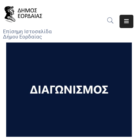
Αρχική
Επίσημη Ιστοσελίδα
Δήμου Εορδαίας
Ο
Δήμος
Νέα
Υπηρεσίες
Του
Δήμου
Προσκλήσεις
Αποφάσεις
Τηλέφωνα