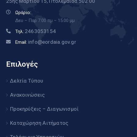
25ης Μαρτίου 15, Πτολεμαΐδα 502 00
Ωράριο:
Δευ – Παρ 7.00 πμ – 15.00 μμ
2463053154
Τηλ:
info@eordaia.gov.gr
Email:
Επιλογές
Δελτία Τύπου
Ανακοινώσεις
Προκηρύξεις – Διαγωνισμοί
Καταχώρηση Αιτήματος