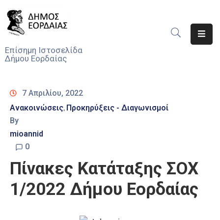
Αρχική
Επίσημη Ιστοσελίδα
Δήμου Εορδαίας
Ο
Δήμος
7 Απριλίου, 2022
Νέα
Ανακοινώσεις
Προκηρύξεις - Διαγωνισμοί
‚
By
Υπηρεσίες
Του
mioannid
Δήμου
0
Πίνακες Κατάταξης ΣΟΧ
Προσκλήσεις
1/2022 Δήμου Εορδαίας
Αποφάσεις
Τηλέφωνα