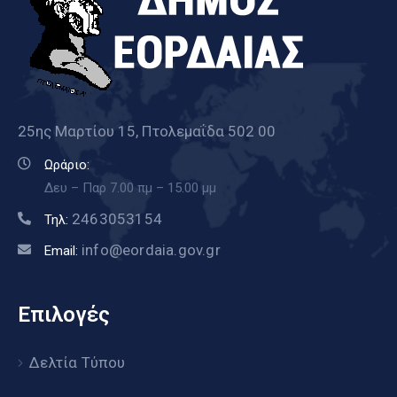
25ης Μαρτίου 15, Πτολεμαΐδα 502 00
Ωράριο:
Δευ – Παρ 7.00 πμ – 15.00 μμ
2463053154
Τηλ:
info@eordaia.gov.gr
Email:
Επιλογές
Δελτία Τύπου