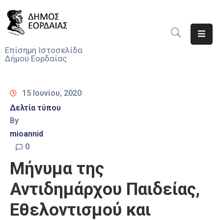
Αρχική
Επίσημη Ιστοσελίδα
Δήμου Εορδαίας
Ο
Δήμος
15 Ιουνίου, 2020
Νέα
Δελτία τύπου
By
Υπηρεσίες
Του
mioannid
Δήμου
0
Μήνυμα της
Προσκλήσεις
Αντιδημάρχου Παιδείας,
Αποφάσεις
Εθελοντισμού και
Τηλέφωνα