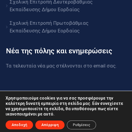
Σχολική Επιτροπή Δευτεροβάθμιας
Εκπαίδευσης Δήμου Εορδαίας
Σχολική Επιτροπή Πρωτοβάθμιας
Εκπαίδευσης Δήμου Εορδαίας
Νέα της πόλης και ενημερώσεις
Τα τελευταία νέα μας στέλνονται στο email σας.
Χρησιμοποιούμε cookies για να σας προσφέρουμε την
καλύτερη δυνατή εμπειρία στη σελίδα μας. Εάν συνεχίσετε
να χρησιμοποιείτε τη σελίδα, θα υποθέσουμε πως είστε
www.eordaia.gov.gr © 2022. Με επιφύλαξη παντός
ικανοποιημένοι με αυτό.
δικαιώματος
Αποδοχή
Απόρριψη
Ρυθμίσεις