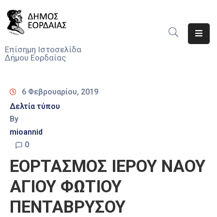
Αρχική
Επίσημη Ιστοσελίδα
Δήμου Εορδαίας
Ο
Δήμος
6 Φεβρουαρίου, 2019
Νέα
Δελτία τύπου
By
Υπηρεσίες
Του
mioannid
Δήμου
0
ΕΟΡΤΑΣΜΟΣ ΙΕΡΟΥ ΝΑΟΥ
Προσκλήσεις
ΑΓΙΟΥ ΦΩΤΙΟΥ
Αποφάσεις
ΠΕΝΤΑΒΡΥΣΟΥ
Τηλέφωνα