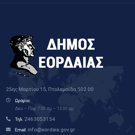
25ης Μαρτίου 15, Πτολεμαΐδα 502 00
Ωράριο:
Δευ – Παρ 7.00 πμ – 15.00 μμ
2463053154
Τηλ:
info@eordaia.gov.gr
Email: