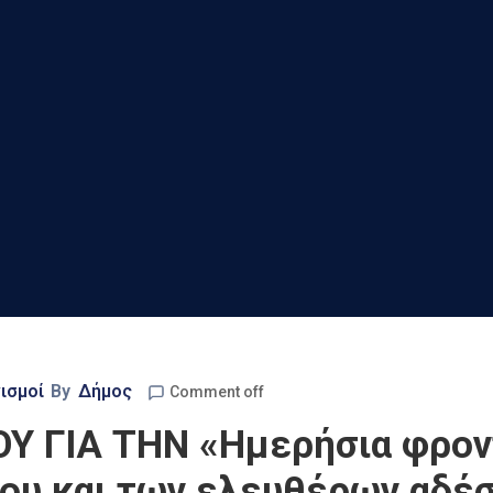
ισμοί
By
Δήμος
Comment off
Υ ΓΙΑ ΤΗΝ «Ημερήσια φρον
ίου και των ελευθέρων αδέ