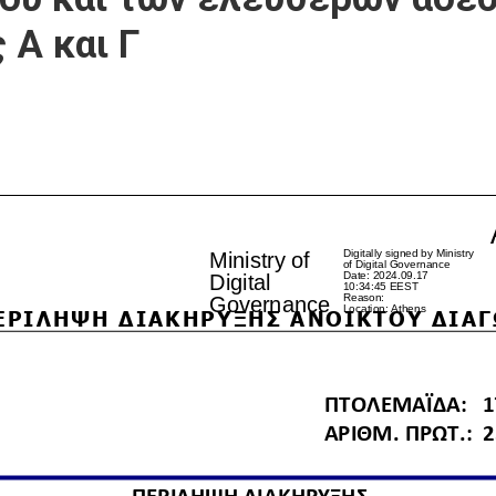
 Α και Γ