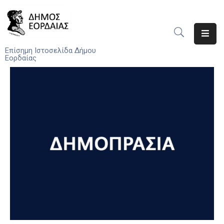
Αρχική
Επίσημη Ιστοσελίδα Δήμου
Εορδαίας
Ο
Δήμος
Νέα
Υπηρεσίες
Του
Δήμου
Προσκλήσεις
Αποφάσεις
Τηλέφωνα