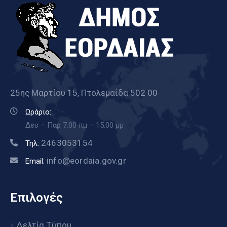
25ης Μαρτίου 15, Πτολεμαΐδα 502 00
Ωράριο:
Δευ – Παρ 7.00 πμ – 15.00 μμ
2463053154
Τηλ:
info@eordaia.gov.gr
Email:
Επιλογές
Δελτία Τύπου