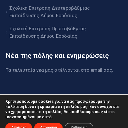
Σχολική Επιτροπή Δευτεροβάθμιας
Εκπαίδευσης Δήμου Εορδαίας
Σχολική Επιτροπή Πρωτοβάθμιας
Εκπαίδευσης Δήμου Εορδαίας
Νέα της πόλης και ενημερώσεις
Τα τελευταία νέα μας στέλνονται στο email σας.
Χρησιμοποιούμε cookies για να σας προσφέρουμε την
καλύτερη δυνατή εμπειρία στη σελίδα μας. Εάν συνεχίσετε
να χρησιμοποιείτε τη σελίδα, θα υποθέσουμε πως είστε
www.eordaia.gov.gr © 2022. Με επιφύλαξη παντός
ικανοποιημένοι με αυτό.
δικαιώματος
Αποδοχή
Απόρριψη
Ρυθμίσεις