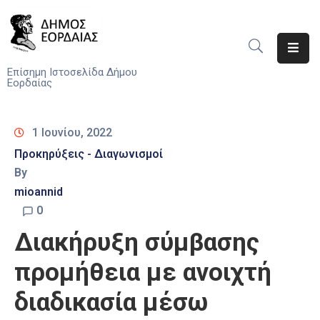
Αρχική
Επίσημη Ιστοσελίδα Δήμου
Εορδαίας
Ο
Δήμος
1 Ιουνίου, 2022
Νέα
Προκηρύξεις - Διαγωνισμοί
By
Υπηρεσίες
mioannid
Του
Δήμου
0
Διακήρυξη σύμβασης
Προσκλήσεις
προμήθεια με ανοιχτή
Αποφάσεις
διαδικασία μέσω
Τηλέφωνα