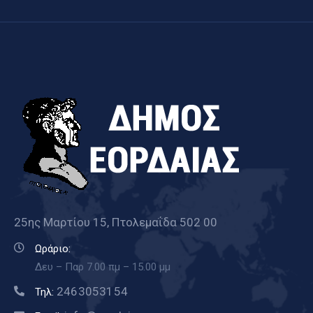
25ης Μαρτίου 15, Πτολεμαΐδα 502 00
Ωράριο:
Δευ – Παρ 7.00 πμ – 15.00 μμ
2463053154
Τηλ: