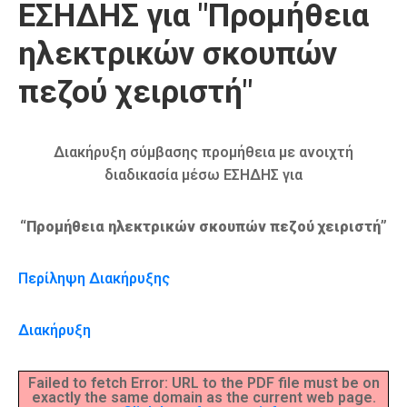
ΕΣΗΔΗΣ για "Προμήθεια
Καιρός
ηλεκτρικών σκουπών
πεζού χειριστή"
Διακήρυξη σύμβασης προμήθεια με ανοιχτή
διαδικασία μέσω ΕΣΗΔΗΣ για
“Προμήθεια ηλεκτρικών σκουπών πεζού χειριστή”
Περίληψη Διακήρυξης
Διακήρυξη
Failed to fetch Error: URL to the PDF file must be on
exactly the same domain as the current web page.