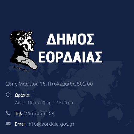
25ης Μαρτίου 15, Πτολεμαΐδα 502 00
Ωράριο:
Δευ – Παρ 7.00 πμ – 15.00 μμ
2463053154
Τηλ:
info@eordaia.gov.gr
Email: