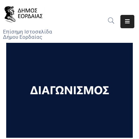
Αρχική
Επίσημη Ιστοσελίδα
Δήμου Εορδαίας
Ο
Δήμος
Νέα
Υπηρεσίες
Του
Δήμου
Προσκλήσεις
Αποφάσεις
Τηλέφωνα