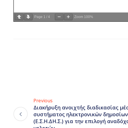
Page
1
/
4
Zoom
100%
Previous
Διακήρυξη ανοιχτής διαδικασίας μέ
συστήματος ηλεκτρονικών δημοσίω
(Ε.Σ.Η.ΔΗ.Σ.) για την επιλογή αναδό
μελετών