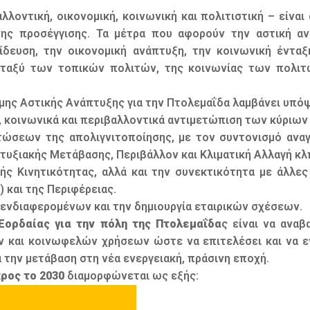
λλοντική, οικονομική, κοινωνική και πολιτιστική – είναι
ης προσέγγισης. Τα μέτρα που αφορούν την αστική α
δευση, την οικονομική ανάπτυξη, την κοινωνική ένταξ
μεταξύ των τοπικών πολιτών, της κοινωνίας των πολι
μης Αστικής Ανάπτυξης για την Πτολεμαΐδα λαμβάνει υπό
ά, κοινωνικά και περιβαλλοντικά αντιμετώπιση των κύριω
τώσεων της απολιγνιτοποίησης, με τον συντονισμό ανα
υξιακής Μετάβασης, Περιβάλλον και Κλιματική Αλλαγή κλ
ής Κινητικότητας, αλλά και την συνεκτικότητα με άλλε
 και της Περιφέρειας.
 ενδιαφερομένων και την δημιουργία εταιρικών σχέσεων.
Εορδαίας για την πόλη της Πτολεμαΐδα
ς είναι να ανα
ν και κοινωφελών χρήσεων ώστε να επιτελέσει και να ε
ά την μετάβαση στη νέα ενεργειακή, πράσινη εποχή.
προς το 2030
διαμορφώνεται ως εξής: