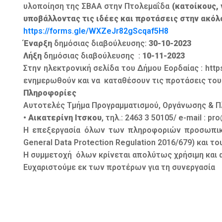
υλοποίηση της ΣΒΑΑ στην Πτολεμαΐδα
(κατοίκους,
υποβάλλοντας τις ιδέες και προτάσεις στην ακό
https://forms.gle/WXZeJr82gScqaf5H8
Έναρξη
δημόσιας διαβούλευσης:
30-10-2023
Λήξη
δημόσιας διαβούλευσης :
10-11-2023
Στην ηλεκτρονική σελίδα του Δήμου Εορδαίας : http
ενημερωθούν και να καταθέσουν τις προτάσεις του
Πληροφορίες
Αυτοτελές Τμήμα Προγραμματισμού, Οργάνωσης & Π
•
Αικατερίνη Ιτσκου
, τηλ.: 2463 3 50105/ e-mail : 
Η επεξεργασία όλων των πληροφοριών προσωπικο
General Data Protection Regulation 2016/679) και το
Η συμμετοχή όλων κρίνεται απολύτως χρήσιμη και α
Ευχαριστούμε εκ των προτέρων για τη συνεργασία