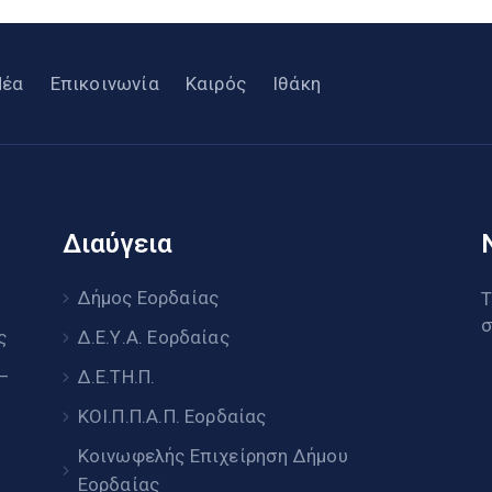
Νέα
Επικοινωνία
Καιρός
Ιθάκη
Διαύγεια
υ
Δήμος Εορδαίας
Τ
σ
ς
Δ.Ε.Υ.Α. Εορδαίας
 –
Δ.Ε.ΤΗ.Π.
ΚΟΙ.Π.Π.Α.Π. Εορδαίας
Κοινωφελής Επιχείρηση Δήμου
Εορδαίας