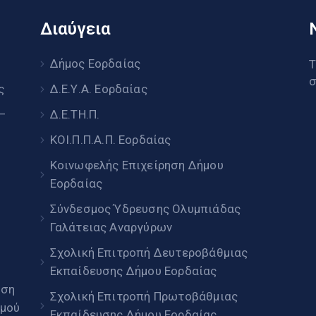
Διαύγεια
υ
Δήμος Εορδαίας
Τ
σ
ς
Δ.Ε.Υ.Α. Εορδαίας
 –
Δ.Ε.ΤΗ.Π.
ΚΟΙ.Π.Π.Α.Π. Εορδαίας
Κοινωφελής Επιχείρηση Δήμου
Εορδαίας
Σύνδεσμος Ύδρευσης Ολυμπιάδας
Γαλάτειας Αναργύρων
Σχολική Επιτροπή Δευτεροβάθμιας
Εκπαίδευσης Δήμου Εορδαίας
ηση
Σχολική Επιτροπή Πρωτοβάθμιας
μού
Εκπαίδευσης Δήμου Εορδαίας