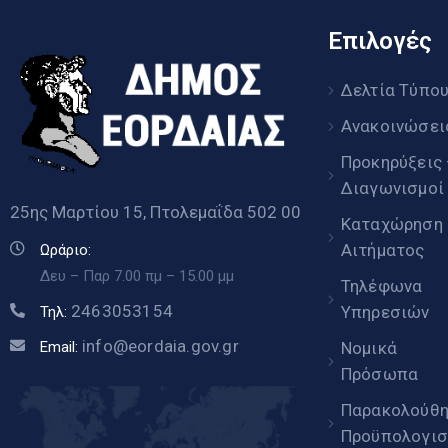
Επιλογές
Δελτία Τύπο
Ανακοινώσει
Προκηρύξεις
Διαγωνισμοί
25ης Μαρτίου 15, Πτολεμαΐδα 502 00
Καταχώρηση
Αιτήματος
Ωράριο:
Δευ – Παρ 7.00 πμ – 15.00 μμ
Τηλέφωνα
2463053154
Υπηρεσιών
Τηλ:
info@eordaia.gov.gr
Email:
Νομικά
Πρόσωπα
Παρακολούθ
Προϋπολογισ