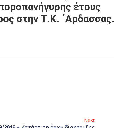
μποροπανήγυρης έτους
ος στην Τ.Κ. ΄Αρδασσας.
Next
59/2019 – Κατάρτιση όρων διακήρυξης