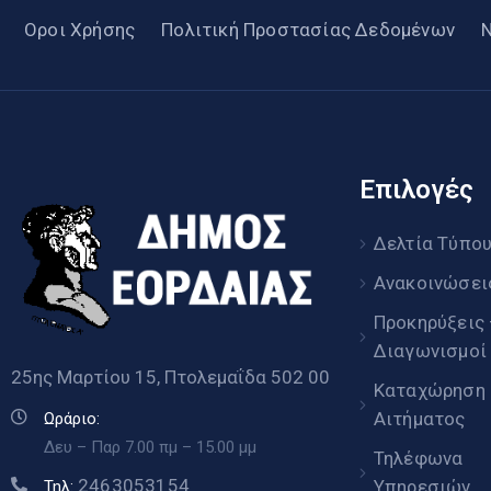
Οροι Χρήσης
Πολιτική Προστασίας Δεδομένων
Επιλογές
Δελτία Τύπο
Ανακοινώσει
Προκηρύξεις
Διαγωνισμοί
25ης Μαρτίου 15, Πτολεμαΐδα 502 00
Καταχώρηση
Αιτήματος
Ωράριο:
Δευ – Παρ 7.00 πμ – 15.00 μμ
Τηλέφωνα
2463053154
Υπηρεσιών
Τηλ: