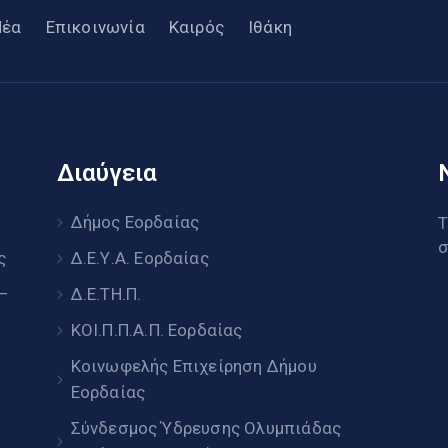
Νέα
Επικοινωνία
Καιρός
Ιθάκη
Διαύγεια
υ
Δήμος Εορδαίας
Τ
σ
ς
Δ.Ε.Υ.Α. Εορδαίας
 –
Δ.Ε.ΤΗ.Π.
ΚΟΙ.Π.Π.Α.Π. Εορδαίας
Κοινωφελής Επιχείρηση Δήμου
Εορδαίας
Σύνδεσμος Ύδρευσης Ολυμπιάδας