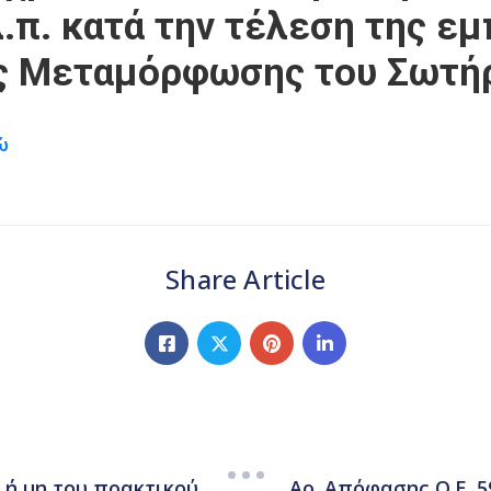
λ.π. κατά την τέλεση της ε
ς Μεταμόρφωσης του Σωτήρ
ώ
Share Article
η ή μη του πρακτικού
Αρ. Απόφασης Ο.Ε. 