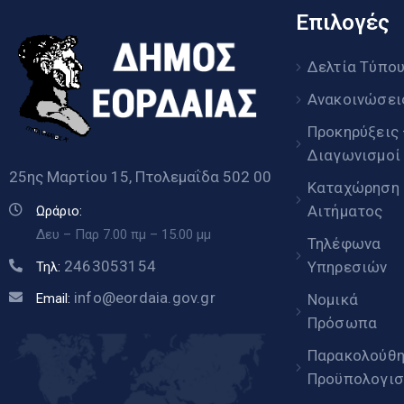
Επιλογές
Δελτία Τύπο
Ανακοινώσει
Προκηρύξεις
Διαγωνισμοί
25ης Μαρτίου 15, Πτολεμαΐδα 502 00
Καταχώρηση
Αιτήματος
Ωράριο:
Δευ – Παρ 7.00 πμ – 15.00 μμ
Τηλέφωνα
2463053154
Υπηρεσιών
Τηλ:
info@eordaia.gov.gr
Email:
Νομικά
Πρόσωπα
Παρακολούθ
Προϋπολογισ