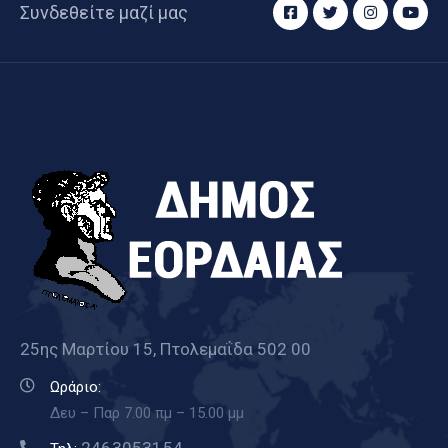
Συνδεθείτε μαζί μας
25ης Μαρτίου 15, Πτολεμαΐδα 502 00
Ωράριο:
Δευ – Παρ 7.00 πμ – 15.00 μμ