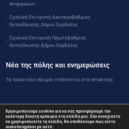
Αναργύρων
Σχολική Επιτροπή Δευτεροβάθμιας
Εκπαίδευσης Δήμου Εορδαίας
Σχολική Επιτροπή Πρωτοβάθμιας
Εκπαίδευσης Δήμου Εορδαίας
Νέα της πόλης και ενημερώσεις
Τα τελευταία νέα μας στέλνονται στο email σας.
Χρησιμοποιούμε cookies για να σας προσφέρουμε την
καλύτερη δυνατή εμπειρία στη σελίδα μας. Εάν συνεχίσετε
να χρησιμοποιείτε τη σελίδα, θα υποθέσουμε πως είστε
www.eordaia.gov.gr © 2022. Με επιφύλαξη παντός
ικανοποιημένοι με αυτό.