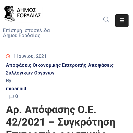
Αρχική
Επίσημη Ιστοσελίδα
Δήμου Εορδαίας
Ο
Δήμος
1 Ιουνίου, 2021
Νέα
Αποφάσεις Οικονομικής Επιτροπής
Αποφάσεις
‚
Συλλογικών Οργάνων
Υπηρεσίες
Του
By
Δήμου
mioannid
0
Προσκλήσεις
Αρ. Απόφασης Ο.Ε.
Αποφάσεις
42/2021 – Συγκρότηση
Τηλέφωνα