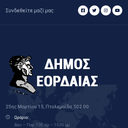
Συνδεθείτε μαζί μας
25ης Μαρτίου 15, Πτολεμαΐδα 502 00
Ωράριο:
Δευ – Παρ 7.00 πμ – 15.00 μμ