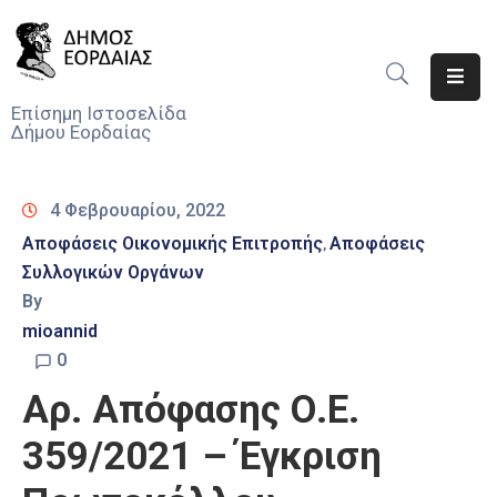
Αρχική
Επίσημη Ιστοσελίδα
Δήμου Εορδαίας
Ο
Δήμος
4 Φεβρουαρίου, 2022
Νέα
Αποφάσεις Οικονομικής Επιτροπής
Αποφάσεις
‚
Συλλογικών Οργάνων
Υπηρεσίες
Του
By
Δήμου
mioannid
0
Προσκλήσεις
Αρ. Απόφασης Ο.Ε.
Αποφάσεις
359/2021 – Έγκριση
Τηλέφωνα