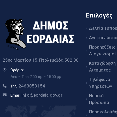
Επιλογές
Δελτία Τύπο
Ανακοινώσει
Προκηρύξεις
Διαγωνισμοί
25ης Μαρτίου 15, Πτολεμαΐδα 502 00
Καταχώρηση
Αιτήματος
Ωράριο:
Δευ – Παρ 7.00 πμ – 15.00 μμ
Τηλέφωνα
2463053154
Υπηρεσιών
Τηλ:
info@eordaia.gov.gr
Email:
Νομικά
Πρόσωπα
Παρακολούθ