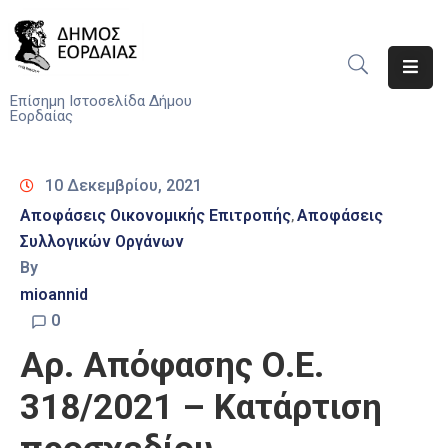
Αρχική
Επίσημη Ιστοσελίδα Δήμου
Εορδαίας
Ο
Δήμος
10 Δεκεμβρίου, 2021
Νέα
Αποφάσεις Οικονομικής Επιτροπής
Αποφάσεις
‚
Συλλογικών Οργάνων
Υπηρεσίες
By
Του
Δήμου
mioannid
0
Προσκλήσεις
Αρ. Απόφασης Ο.Ε.
Αποφάσεις
318/2021 – Κατάρτιση
Τηλέφωνα