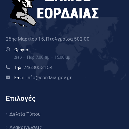
25ης Μαρτίου 15, Πτολεμαΐδα 502 00
Ωράριο:
Δευ – Παρ 7.00 πμ – 15.00 μμ
2463053154
Τηλ:
info@eordaia.gov.gr
Email:
Επιλογές
Δελτία Τύπου
Ανακοινώσεις