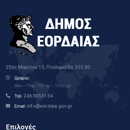
25ης Μαρτίου 15, Πτολεμαΐδα 502 00
Ωράριο:
Δευ – Παρ 7.00 πμ – 15.00 μμ
2463053154
Τηλ:
info@eordaia.gov.gr
Email:
Επιλογές