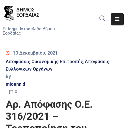
Αρχική
Επίσημη Ιστοσελίδα Δήμου
Εορδαίας
Ο
Δήμος
10 Δεκεμβρίου, 2021
Νέα
Αποφάσεις Οικονομικής Επιτροπής
Αποφάσεις
‚
Συλλογικών Οργάνων
Υπηρεσίες
By
Του
Δήμου
mioannid
0
Προσκλήσεις
Αρ. Απόφασης Ο.Ε.
Αποφάσεις
316/2021 –
Τηλέφωνα