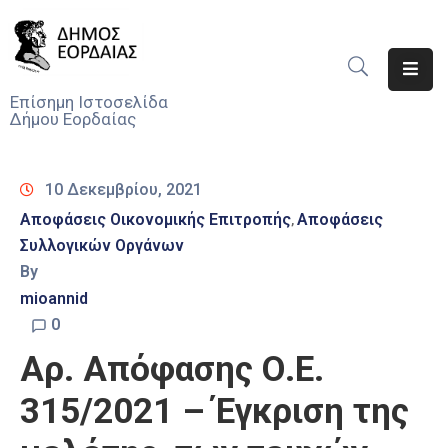
Αρχική
Επίσημη Ιστοσελίδα
Δήμου Εορδαίας
Ο
Δήμος
10 Δεκεμβρίου, 2021
Νέα
Αποφάσεις Οικονομικής Επιτροπής
Αποφάσεις
‚
Συλλογικών Οργάνων
Υπηρεσίες
Του
By
Δήμου
mioannid
0
Προσκλήσεις
Αρ. Απόφασης Ο.Ε.
Αποφάσεις
315/2021 – Έγκριση της
Τηλέφωνα