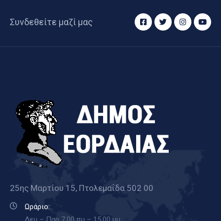
Συνδεθείτε μαζί μας
25ης Μαρτίου 15, Πτολεμαΐδα 502 00
Ωράριο:
Δευ – Παρ 7.00 πμ – 15.00 μμ