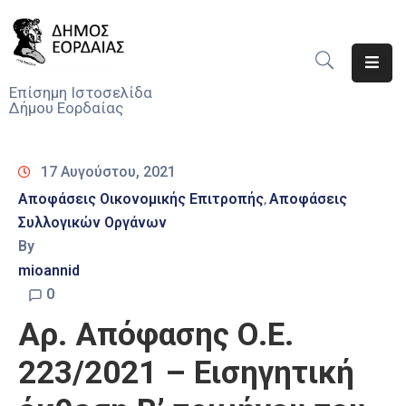
Αρχική
Επίσημη Ιστοσελίδα
Δήμου Εορδαίας
Ο
Δήμος
17 Αυγούστου, 2021
Νέα
Αποφάσεις Οικονομικής Επιτροπής
Αποφάσεις
‚
Συλλογικών Οργάνων
Υπηρεσίες
Του
By
Δήμου
mioannid
0
Προσκλήσεις
Αρ. Απόφασης Ο.Ε.
Αποφάσεις
223/2021 – Εισηγητική
Τηλέφωνα