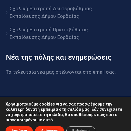
Σχολική Επιτροπή Δευτεροβάθμιας
Εκπαίδευσης Δήμου Εορδαίας
Σχολική Επιτροπή Πρωτοβάθμιας
Εκπαίδευσης Δήμου Εορδαίας
Νέα της πόλης και ενημερώσεις
Τα τελευταία νέα μας στέλνονται στο email σας.
Χρησιμοποιούμε cookies για να σας προσφέρουμε την
καλύτερη δυνατή εμπειρία στη σελίδα μας. Εάν συνεχίσετε
να χρησιμοποιείτε τη σελίδα, θα υποθέσουμε πως είστε
www.eordaia.gov.gr © 2022. Με επιφύλαξη παντός
ικανοποιημένοι με αυτό.
δικαιώματος
Αποδοχή
Απόρριψη
Ρυθμίσεις