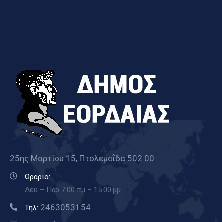
25ης Μαρτίου 15, Πτολεμαΐδα 502 00
Ωράριο:
Δευ – Παρ 7.00 πμ – 15.00 μμ
2463053154
Τηλ: