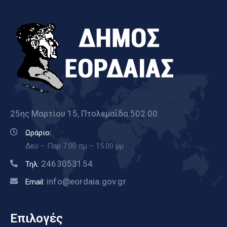
25ης Μαρτίου 15, Πτολεμαΐδα 502 00
Ωράριο:
Δευ – Παρ 7.00 πμ – 15.00 μμ
2463053154
Τηλ:
info@eordaia.gov.gr
Email:
Επιλογές