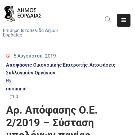
Αρχική
Επίσημη Ιστοσελίδα Δήμου
Εορδαίας
Ο
Δήμος
5 Αυγούστου, 2019
Νέα
Αποφάσεις Οικονομικής Επιτροπής
Αποφάσεις
‚
Συλλογικών Οργάνων
Υπηρεσίες
By
Του
Δήμου
mioannid
0
Προσκλήσεις
Αρ. Απόφασης Ο.Ε.
Αποφάσεις
2/2019 – Σύσταση
Τηλέφωνα