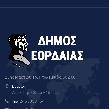
25ης Μαρτίου 15, Πτολεμαΐδα 502 00
Ωράριο:
Δευ – Παρ 7.00 πμ – 15.00 μμ
2463053154
Τηλ: