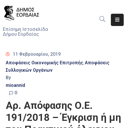
Αρχική
Επίσημη Ιστοσελίδα
Δήμου Εορδαίας
Ο
Δήμος
11 Φεβρουαρίου, 2019
Νέα
Αποφάσεις Οικονομικής Επιτροπής
Αποφάσεις
‚
Συλλογικών Οργάνων
Υπηρεσίες
Του
By
Δήμου
mioannid
0
Προσκλήσεις
Αρ. Απόφασης Ο.Ε.
Αποφάσεις
191/2018 – Έγκριση ή μη
Τηλέφωνα