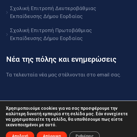
Σχολική Επιτροπή Δευτεροβάθμιας
Εκπαίδευσης Δήμου Εορδαίας
Σχολική Επιτροπή Πρωτοβάθμιας
Εκπαίδευσης Δήμου Εορδαίας
Νέα της πόλης και ενημερώσεις
Τα τελευταία νέα μας στέλνονται στο email σας.
Χρησιμοποιούμε cookies για να σας προσφέρουμε την
καλύτερη δυνατή εμπειρία στη σελίδα μας. Εάν συνεχίσετε
να χρησιμοποιείτε τη σελίδα, θα υποθέσουμε πως είστε
www.eordaia.gov.gr © 2022. Με επιφύλαξη παντός
ικανοποιημένοι με αυτό.
δικαιώματος
Αποδοχή
Απόρριψη
Ρυθμίσεις