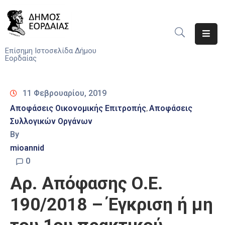
Αρχική
Επίσημη Ιστοσελίδα Δήμου
Εορδαίας
Ο
Δήμος
11 Φεβρουαρίου, 2019
Νέα
Αποφάσεις Οικονομικής Επιτροπής
Αποφάσεις
‚
Συλλογικών Οργάνων
Υπηρεσίες
By
Του
Δήμου
mioannid
0
Προσκλήσεις
Αρ. Απόφασης Ο.Ε.
Αποφάσεις
190/2018 – Έγκριση ή μη
Τηλέφωνα