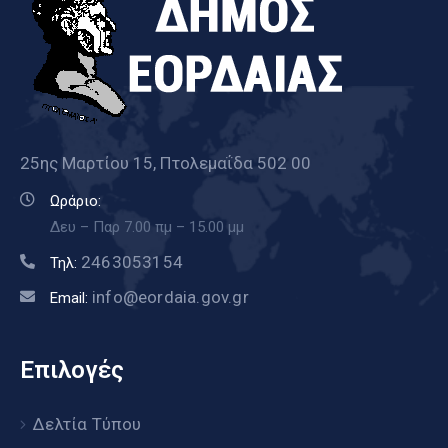
25ης Μαρτίου 15, Πτολεμαΐδα 502 00
Ωράριο:
Δευ – Παρ 7.00 πμ – 15.00 μμ
2463053154
Τηλ:
info@eordaia.gov.gr
Email:
Επιλογές
Δελτία Τύπου