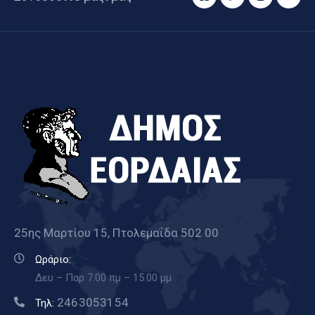
25ης Μαρτίου 15, Πτολεμαΐδα 502 00
Ωράριο:
Δευ – Παρ 7.00 πμ – 15.00 μμ
2463053154
Τηλ: