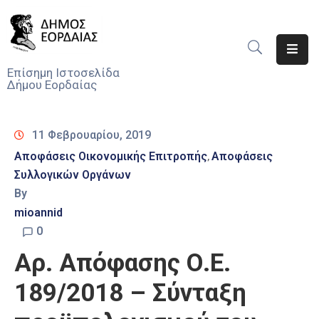
Αρχική
Επίσημη Ιστοσελίδα
Δήμου Εορδαίας
Ο
Δήμος
11 Φεβρουαρίου, 2019
Νέα
Αποφάσεις Οικονομικής Επιτροπής
Αποφάσεις
‚
Συλλογικών Οργάνων
Υπηρεσίες
Του
By
Δήμου
mioannid
0
Προσκλήσεις
Αρ. Απόφασης Ο.Ε.
Αποφάσεις
189/2018 – Σύνταξη
Τηλέφωνα