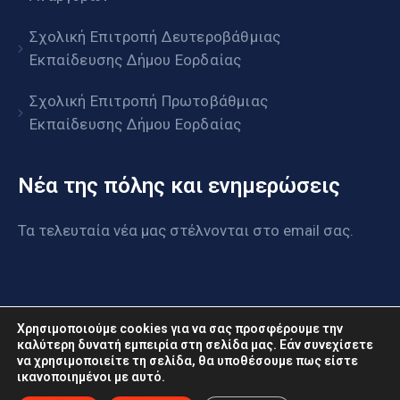
Σχολική Επιτροπή Δευτεροβάθμιας
Εκπαίδευσης Δήμου Εορδαίας
Σχολική Επιτροπή Πρωτοβάθμιας
Εκπαίδευσης Δήμου Εορδαίας
Νέα της πόλης και ενημερώσεις
Τα τελευταία νέα μας στέλνονται στο email σας.
Χρησιμοποιούμε cookies για να σας προσφέρουμε την
καλύτερη δυνατή εμπειρία στη σελίδα μας. Εάν συνεχίσετε
να χρησιμοποιείτε τη σελίδα, θα υποθέσουμε πως είστε
www.eordaia.gov.gr © 2022. Με επιφύλαξη παντός
ικανοποιημένοι με αυτό.
δικαιώματος