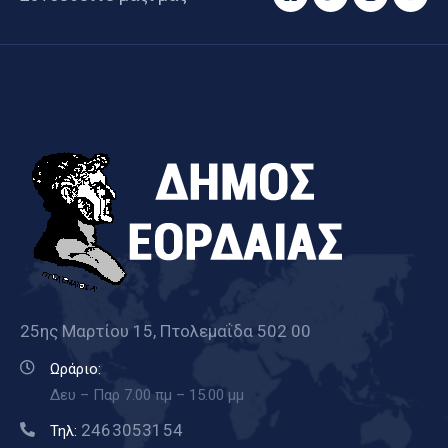
25ης Μαρτίου 15, Πτολεμαΐδα 502 00
Ωράριο:
Δευ – Παρ 7.00 πμ – 15.00 μμ
2463053154
Τηλ: