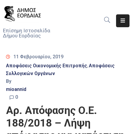
Αρχική
Επίσημη Ιστοσελίδα
Δήμου Εορδαίας
Ο
Δήμος
11 Φεβρουαρίου, 2019
Νέα
Αποφάσεις Οικονομικής Επιτροπής
Αποφάσεις
‚
Συλλογικών Οργάνων
Υπηρεσίες
Του
By
Δήμου
mioannid
0
Προσκλήσεις
Αρ. Απόφασης Ο.Ε.
Αποφάσεις
188/2018 – Λήψη
Τηλέφωνα