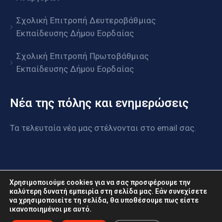
Σχολική Επιτροπή Δευτεροβάθμιας
Εκπαίδευσης Δήμου Εορδαίας
Σχολική Επιτροπή Πρωτοβάθμιας
Εκπαίδευσης Δήμου Εορδαίας
Νέα της πόλης και ενημερώσεις
Τα τελευταία νέα μας στέλνονται στο email σας.
Χρησιμοποιούμε cookies για να σας προσφέρουμε την
καλύτερη δυνατή εμπειρία στη σελίδα μας. Εάν συνεχίσετε
να χρησιμοποιείτε τη σελίδα, θα υποθέσουμε πως είστε
www.eordaia.gov.gr © 2022. Με επιφύλαξη παντός
ικανοποιημένοι με αυτό.
δικαιώματος