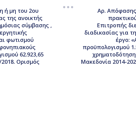
η ή μη του 2ου
Αρ. Απόφασης 
ας της ανοικτής
πρακτικού
ημόσιας σύμβασης ,
Επιτροπής διε
νεργητικής
διαδικασίας για τ
αι φωτισμού
έργο: «
εφονηπιακούς
προϋπολογισμού 1.50
ισμού 62.923,65
χρηματοδότηση 
/2018. Ορισμός
Μακεδονία 2014-202