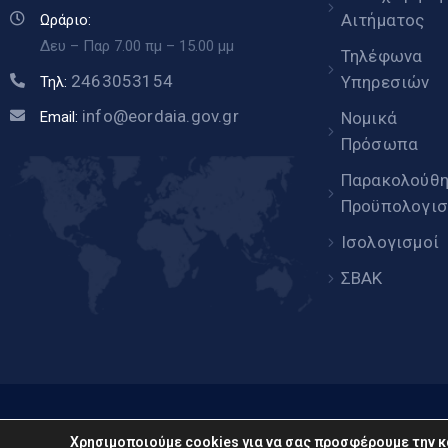
Αιτήματος
Ωράριο:
Δευ – Παρ 7.00 πμ – 15.00 μμ
Τηλέφωνα
2463053154
Υπηρεσιών
Τηλ:
info@eordaia.gov.gr
Email:
Νομικά
Πρόσωπα
Παρακολούθ
Προϋπολογισ
Ισολογισμοί
ΣΒΑΚ
www.eor
Χρησιμοποιούμε cookies για να σας προσφέρουμε την κ