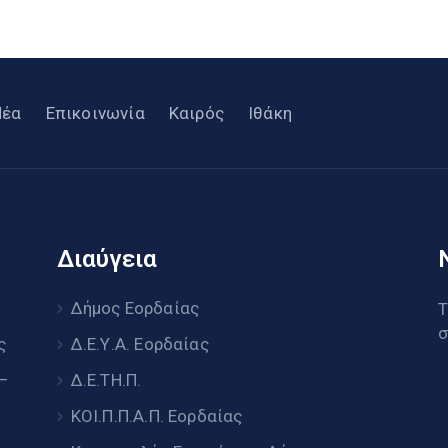
Νέα
Επικοινωνία
Καιρός
Ιθάκη
Διαύγεια
υ
Δήμος Εορδαίας
Τ
σ
ς
Δ.Ε.Υ.Α. Εορδαίας
 –
Δ.Ε.ΤΗ.Π.
ΚΟΙ.Π.Π.Α.Π. Εορδαίας