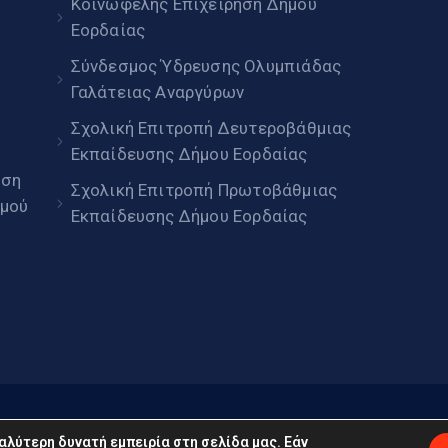
Κοινωφελής Επιχείρηση Δήμου
Εορδαίας
Σύνδεσμος Ύδρευσης Ολυμπιάδας
Γαλάτειας Αναργύρων
Σχολική Επιτροπή Δευτεροβάθμιας
Εκπαίδευσης Δήμου Εορδαίας
ηση
Σχολική Επιτροπή Πρωτοβάθμιας
μού
Εκπαίδευσης Δήμου Εορδαίας
daia.gov.gr © 2022. Με επιφύλαξη παντός δικαιώματος
αλύτερη δυνατή εμπειρία στη σελίδα μας. Εάν