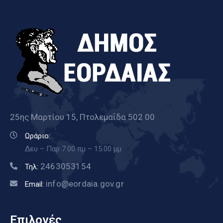
25ης Μαρτίου 15, Πτολεμαΐδα 502 00
Ωράριο:
Δευ – Παρ 7.00 πμ – 15.00 μμ
2463053154
Τηλ:
info@eordaia.gov.gr
Email:
Επιλογές