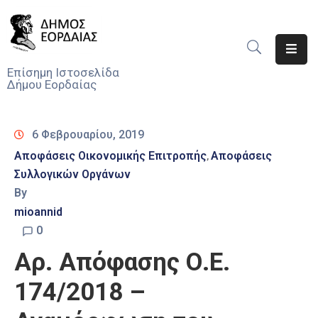
Αρχική
Επίσημη Ιστοσελίδα
Δήμου Εορδαίας
Ο
Δήμος
6 Φεβρουαρίου, 2019
Νέα
Αποφάσεις Οικονομικής Επιτροπής
Αποφάσεις
‚
Συλλογικών Οργάνων
Υπηρεσίες
Του
By
Δήμου
mioannid
0
Προσκλήσεις
Αρ. Απόφασης Ο.Ε.
Αποφάσεις
174/2018 –
Τηλέφωνα