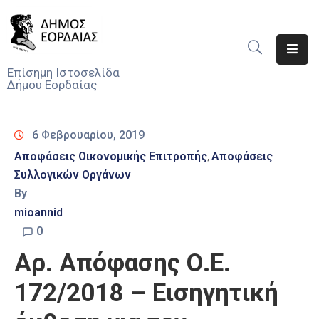
Αρχική
Επίσημη Ιστοσελίδα
Δήμου Εορδαίας
Ο
Δήμος
6 Φεβρουαρίου, 2019
Νέα
Αποφάσεις Οικονομικής Επιτροπής
Αποφάσεις
‚
Συλλογικών Οργάνων
Υπηρεσίες
Του
By
Δήμου
mioannid
0
Προσκλήσεις
Αρ. Απόφασης Ο.Ε.
Αποφάσεις
172/2018 – Εισηγητική
Τηλέφωνα