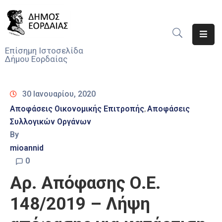
Αρχική
Επίσημη Ιστοσελίδα
Δήμου Εορδαίας
Ο
Δήμος
30 Ιανουαρίου, 2020
Νέα
Αποφάσεις Οικονομικής Επιτροπής
Αποφάσεις
‚
Συλλογικών Οργάνων
Υπηρεσίες
Του
By
Δήμου
mioannid
0
Προσκλήσεις
Αρ. Απόφασης Ο.Ε.
Αποφάσεις
148/2019 – Λήψη
Τηλέφωνα