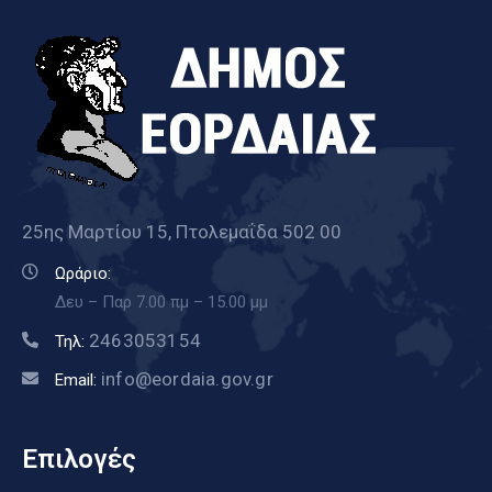
25ης Μαρτίου 15, Πτολεμαΐδα 502 00
Ωράριο:
Δευ – Παρ 7.00 πμ – 15.00 μμ
2463053154
Τηλ:
info@eordaia.gov.gr
Email:
Επιλογές