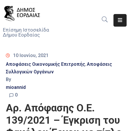
Αρχική
Επίσημη Ιστοσελίδα
Δήμου Εορδαίας
Ο
Δήμος
10 Ιουνίου, 2021
Νέα
Αποφάσεις Οικονομικής Επιτροπής
Αποφάσεις
‚
Συλλογικών Οργάνων
Υπηρεσίες
Του
By
Δήμου
mioannid
0
Προσκλήσεις
Αρ. Απόφασης Ο.Ε.
Αποφάσεις
139/2021 – Έγκριση του
Τηλέφωνα