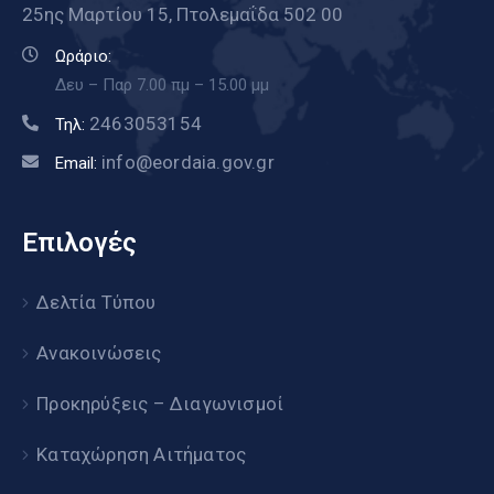
25ης Μαρτίου 15, Πτολεμαΐδα 502 00
Ωράριο:
Δευ – Παρ 7.00 πμ – 15.00 μμ
2463053154
Τηλ:
info@eordaia.gov.gr
Email:
Επιλογές
Δελτία Τύπου
Ανακοινώσεις
Προκηρύξεις – Διαγωνισμοί
Καταχώρηση Αιτήματος