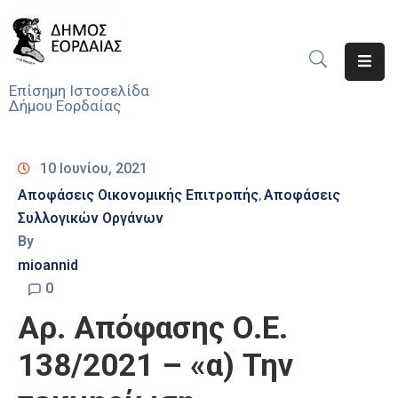
Αρχική
Επίσημη Ιστοσελίδα
Δήμου Εορδαίας
Ο
Δήμος
10 Ιουνίου, 2021
Νέα
Αποφάσεις Οικονομικής Επιτροπής
Αποφάσεις
‚
Συλλογικών Οργάνων
Υπηρεσίες
Του
By
Δήμου
mioannid
0
Προσκλήσεις
Αρ. Απόφασης Ο.Ε.
Αποφάσεις
138/2021 – «α) Την
Τηλέφωνα