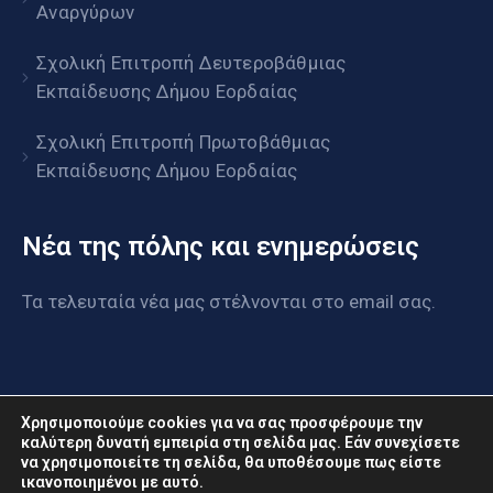
Αναργύρων
Σχολική Επιτροπή Δευτεροβάθμιας
Εκπαίδευσης Δήμου Εορδαίας
Σχολική Επιτροπή Πρωτοβάθμιας
Εκπαίδευσης Δήμου Εορδαίας
Νέα της πόλης και ενημερώσεις
Τα τελευταία νέα μας στέλνονται στο email σας.
Χρησιμοποιούμε cookies για να σας προσφέρουμε την
καλύτερη δυνατή εμπειρία στη σελίδα μας. Εάν συνεχίσετε
να χρησιμοποιείτε τη σελίδα, θα υποθέσουμε πως είστε
www.eordaia.gov.gr © 2022. Με επιφύλαξη παντός
ικανοποιημένοι με αυτό.