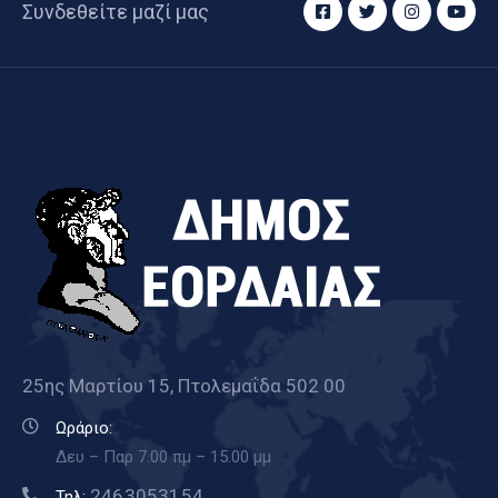
Συνδεθείτε μαζί μας
25ης Μαρτίου 15, Πτολεμαΐδα 502 00
Ωράριο:
Δευ – Παρ 7.00 πμ – 15.00 μμ
2463053154
Τηλ: