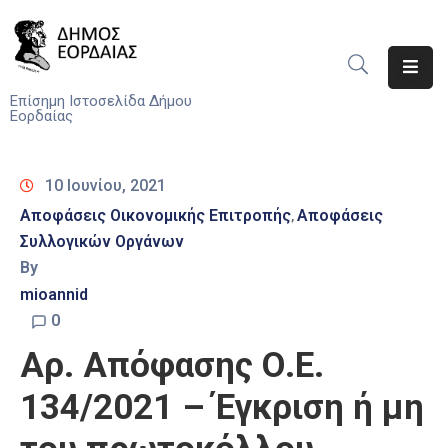
Αρχική
Επίσημη Ιστοσελίδα Δήμου
Εορδαίας
Ο
Δήμος
10 Ιουνίου, 2021
Νέα
Αποφάσεις Οικονομικής Επιτροπής
Αποφάσεις
‚
Συλλογικών Οργάνων
Υπηρεσίες
By
Του
Δήμου
mioannid
0
Προσκλήσεις
Αρ. Απόφασης Ο.Ε.
Αποφάσεις
134/2021 – Έγκριση ή μη
Τηλέφωνα