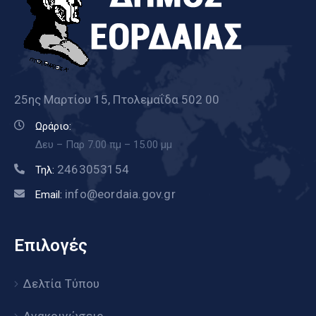
25ης Μαρτίου 15, Πτολεμαΐδα 502 00
Ωράριο:
Δευ – Παρ 7.00 πμ – 15.00 μμ
2463053154
Τηλ:
info@eordaia.gov.gr
Email:
Επιλογές
Δελτία Τύπου