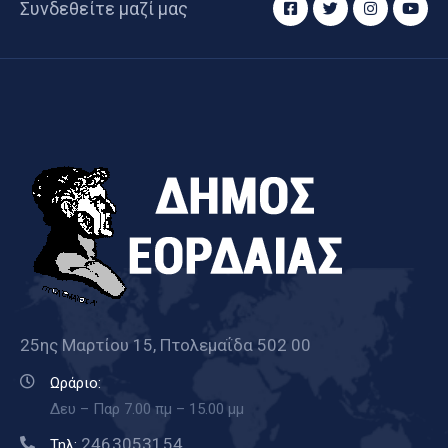
Συνδεθείτε μαζί μας
25ης Μαρτίου 15, Πτολεμαΐδα 502 00
Ωράριο:
Δευ – Παρ 7.00 πμ – 15.00 μμ
2463053154
Τηλ: