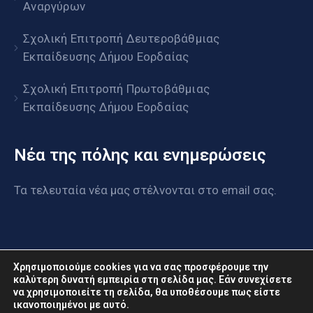
Αναργύρων
Σχολική Επιτροπή Δευτεροβάθμιας
Εκπαίδευσης Δήμου Εορδαίας
Σχολική Επιτροπή Πρωτοβάθμιας
Εκπαίδευσης Δήμου Εορδαίας
Νέα της πόλης και ενημερώσεις
Τα τελευταία νέα μας στέλνονται στο email σας.
Χρησιμοποιούμε cookies για να σας προσφέρουμε την
καλύτερη δυνατή εμπειρία στη σελίδα μας. Εάν συνεχίσετε
να χρησιμοποιείτε τη σελίδα, θα υποθέσουμε πως είστε
www.eordaia.gov.gr © 2022. Με επιφύλαξη παντός
ικανοποιημένοι με αυτό.