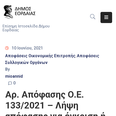
Αρχική
Επίσημη Ιστοσελίδα Δήμου
Εορδαίας
Ο
Δήμος
10 Ιουνίου, 2021
Νέα
Αποφάσεις Οικονομικής Επιτροπής
Αποφάσεις
‚
Συλλογικών Οργάνων
Υπηρεσίες
By
Του
Δήμου
mioannid
0
Προσκλήσεις
Αρ. Απόφασης Ο.Ε.
Αποφάσεις
133/2021 – Λήψη
Τηλέφωνα