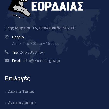
25ης Μαρτίου 15, Πτολεμαΐδα 502 00
Ωράριο:
Δευ – Παρ 7.00 πμ – 15.00 μμ
2463053154
Τηλ:
info@eordaia.gov.gr
Email:
Επιλογές
Δελτία Τύπου
Ανακοινώσεις