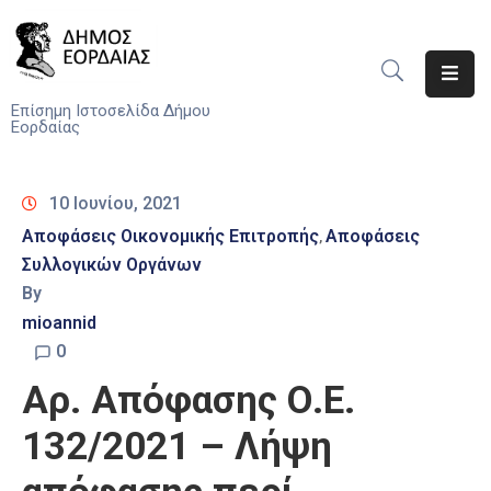
Αρχική
Επίσημη Ιστοσελίδα Δήμου
Εορδαίας
Ο
Δήμος
10 Ιουνίου, 2021
Νέα
Αποφάσεις Οικονομικής Επιτροπής
Αποφάσεις
‚
Συλλογικών Οργάνων
Υπηρεσίες
By
Του
Δήμου
mioannid
0
Προσκλήσεις
Αρ. Απόφασης Ο.Ε.
Αποφάσεις
132/2021 – Λήψη
Τηλέφωνα