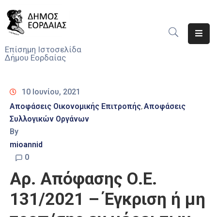
Αρχική
Επίσημη Ιστοσελίδα
Δήμου Εορδαίας
Ο
Δήμος
10 Ιουνίου, 2021
Νέα
Αποφάσεις Οικονομικής Επιτροπής
Αποφάσεις
‚
Συλλογικών Οργάνων
Υπηρεσίες
Του
By
Δήμου
mioannid
0
Προσκλήσεις
Αρ. Απόφασης Ο.Ε.
Αποφάσεις
131/2021 – Έγκριση ή μη
Τηλέφωνα