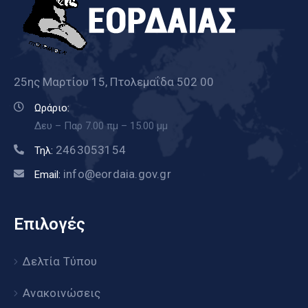
25ης Μαρτίου 15, Πτολεμαΐδα 502 00
Ωράριο:
Δευ – Παρ 7.00 πμ – 15.00 μμ
2463053154
Τηλ:
info@eordaia.gov.gr
Email:
Επιλογές
Δελτία Τύπου
Ανακοινώσεις