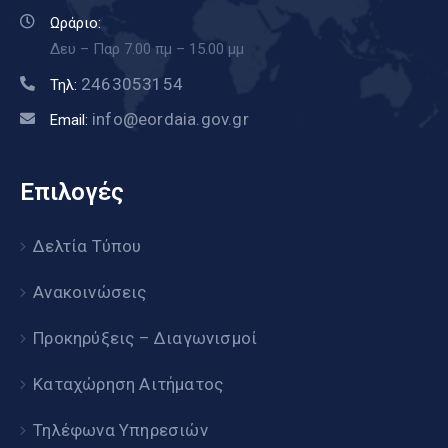
Ωράριο:
Δευ – Παρ 7.00 πμ – 15.00 μμ
2463053154
Τηλ:
info@eordaia.gov.gr
Email:
Επιλογές
Δελτία Τύπου
Ανακοινώσεις
Προκηρύξεις – Διαγωνισμοί
Καταχώρηση Αιτήματος
Τηλέφωνα Υπηρεσιών