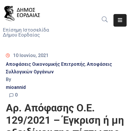
Αρχική
Επίσημη Ιστοσελίδα
Δήμου Εορδαίας
Ο
Δήμος
10 Ιουνίου, 2021
Νέα
Αποφάσεις Οικονομικής Επιτροπής
Αποφάσεις
‚
Συλλογικών Οργάνων
Υπηρεσίες
Του
By
Δήμου
mioannid
0
Προσκλήσεις
Αρ. Απόφασης Ο.Ε.
Αποφάσεις
129/2021 – Έγκριση ή μη
Τηλέφωνα