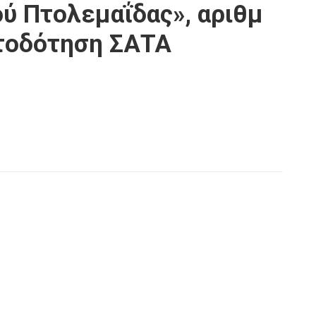
ύ Πτολεμαΐδας», αριθμ
ατοδότηση ΣΑΤΑ