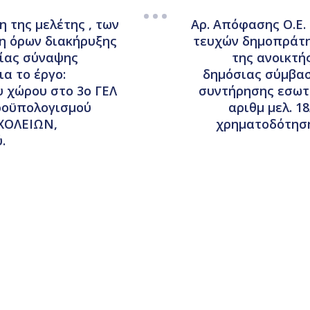
η της μελέτης , των
Αρ. Απόφασης Ο.Ε. 
η όρων διακήρυξης
τευχών δημοπράτη
σίας σύναψης
της ανοικτή
α το έργο:
δημόσιας σύμβασ
 χώρου στο 3ο ΓΕΛ
συντήρησης εσωτε
προϋπολογισμού
αριθμ μελ. 1
ΣΧΟΛΕΙΩΝ,
χρηματοδότηση
.