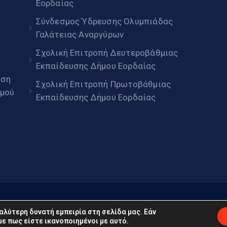
Εορδαίας
Σύνδεσμος Ύδρευσης Ολυμπιάδας
Γαλάτειας Αναργύρων
Σχολική Επιτροπή Δευτεροβάθμιας
Εκπαίδευσης Δήμου Εορδαίας
ηση
Σχολική Επιτροπή Πρωτοβάθμιας
μού
Εκπαίδευσης Δήμου Εορδαίας
daia.gov.gr © 2022. Με επιφύλαξη παντός δικαιώματος
αλύτερη δυνατή εμπειρία στη σελίδα μας. Εάν
ε πως είστε ικανοποιημένοι με αυτό.