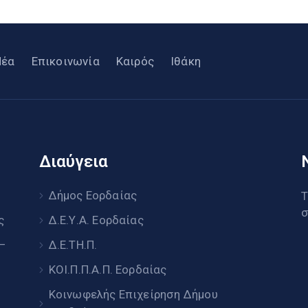
Νέα
Επικοινωνία
Καιρός
Ιθάκη
Διαύγεια
υ
Δήμος Εορδαίας
Τ
σ
ς
Δ.Ε.Υ.Α. Εορδαίας
 –
Δ.Ε.ΤΗ.Π.
ΚΟΙ.Π.Π.Α.Π. Εορδαίας
Κοινωφελής Επιχείρηση Δήμου