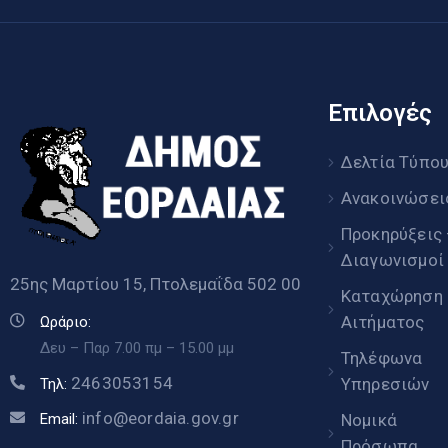
Επιλογές
Δελτία Τύπο
Ανακοινώσει
Προκηρύξεις
Διαγωνισμοί
25ης Μαρτίου 15, Πτολεμαΐδα 502 00
Καταχώρηση
Αιτήματος
Ωράριο:
Δευ – Παρ 7.00 πμ – 15.00 μμ
Τηλέφωνα
2463053154
Υπηρεσιών
Τηλ:
info@eordaia.gov.gr
Email:
Νομικά
Πρόσωπα