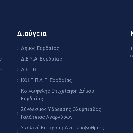
Διαύγεια
υ
Δήμος Εορδαίας
Τ
σ
ς
Δ.Ε.Υ.Α. Εορδαίας
 –
Δ.Ε.ΤΗ.Π.
ΚΟΙ.Π.Π.Α.Π. Εορδαίας
Κοινωφελής Επιχείρηση Δήμου
Εορδαίας
Σύνδεσμος Ύδρευσης Ολυμπιάδας
Γαλάτειας Αναργύρων
Σχολική Επιτροπή Δευτεροβάθμιας