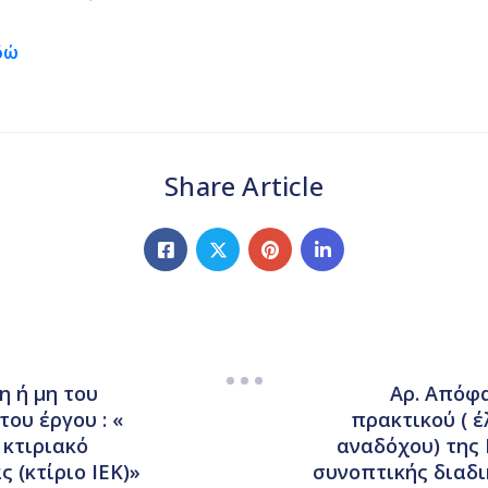
δώ
Share Article
η ή μη του
Αρ. Απόφα
ου έργου : «
πρακτικού ( 
 κτιριακό
αναδόχου) της 
 (κτίριο ΙΕΚ)»
συνοπτικής διαδ