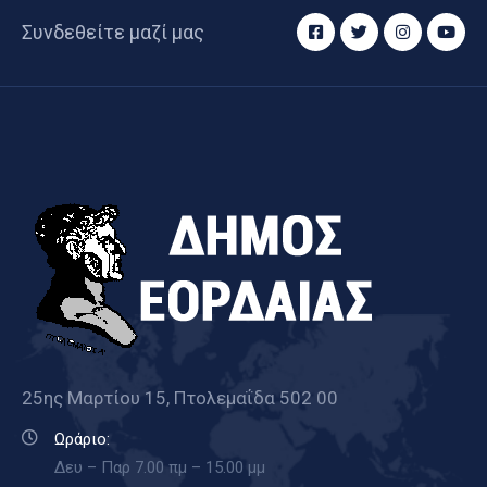
Συνδεθείτε μαζί μας
25ης Μαρτίου 15, Πτολεμαΐδα 502 00
Ωράριο:
Δευ – Παρ 7.00 πμ – 15.00 μμ