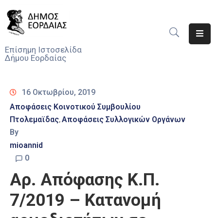
Αρχική
Επίσημη Ιστοσελίδα
Δήμου Εορδαίας
Ο
Δήμος
16 Οκτωβρίου, 2019
Νέα
Αποφάσεις Κοινοτικού Συμβουλίου
Πτολεμαϊδας
Αποφάσεις Συλλογικών Οργάνων
Υπηρεσίες
‚
Του
By
Δήμου
mioannid
0
Προσκλήσεις
Αρ. Απόφασης Κ.Π.
Αποφάσεις
7/2019 – Κατανομή
Τηλέφωνα