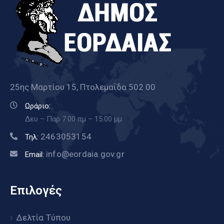
25ης Μαρτίου 15, Πτολεμαΐδα 502 00
Ωράριο:
Δευ – Παρ 7.00 πμ – 15.00 μμ
2463053154
Τηλ:
info@eordaia.gov.gr
Email:
Επιλογές
Δελτία Τύπου