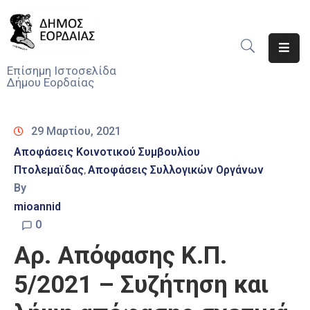
Αρχική
Επίσημη Ιστοσελίδα
Δήμου Εορδαίας
Ο
Δήμος
29 Μαρτίου, 2021
Νέα
Αποφάσεις Κοινοτικού Συμβουλίου
Πτολεμαϊδας
Αποφάσεις Συλλογικών Οργάνων
Υπηρεσίες
‚
Του
By
Δήμου
mioannid
0
Προσκλήσεις
Αρ. Απόφασης Κ.Π.
Αποφάσεις
5/2021 – Συζήτηση και
Τηλέφωνα