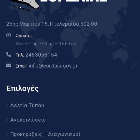
25ης Μαρτίου 15, Πτολεμαΐδα 502 00
Ωράριο:
Δευ – Παρ 7.00 πμ – 15.00 μμ
2463053154
Τηλ:
info@eordaia.gov.gr
Email:
Επιλογές
Δελτία Τύπου
Ανακοινώσεις
Προκηρύξεις – Διαγωνισμοί