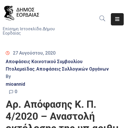
Αρχική
Επίσημη Ιστοσελίδα Δήμου
Εορδαίας
Ο
Δήμος
27 Αυγούστου, 2020
Νέα
Αποφάσεις Κοινοτικού Συμβουλίου
Πτολεμαϊδας
Αποφάσεις Συλλογικών Οργάνων
‚
Υπηρεσίες
By
Του
Δήμου
mioannid
0
Προσκλήσεις
Αρ. Απόφασης Κ. Π.
Αποφάσεις
4/2020 – Αναστολή
Τηλέφωνα