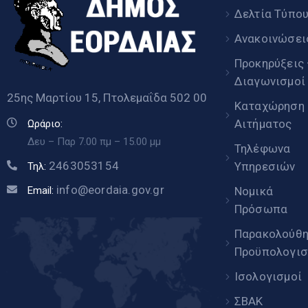
Δελτία Τύπο
Ανακοινώσει
Προκηρύξεις
Διαγωνισμοί
25ης Μαρτίου 15, Πτολεμαΐδα 502 00
Καταχώρηση
Αιτήματος
Ωράριο:
Δευ – Παρ 7.00 πμ – 15.00 μμ
Τηλέφωνα
2463053154
Υπηρεσιών
Τηλ:
info@eordaia.gov.gr
Email:
Νομικά
Πρόσωπα
Παρακολούθ
Προϋπολογισ
Ισολογισμοί
ΣΒΑΚ