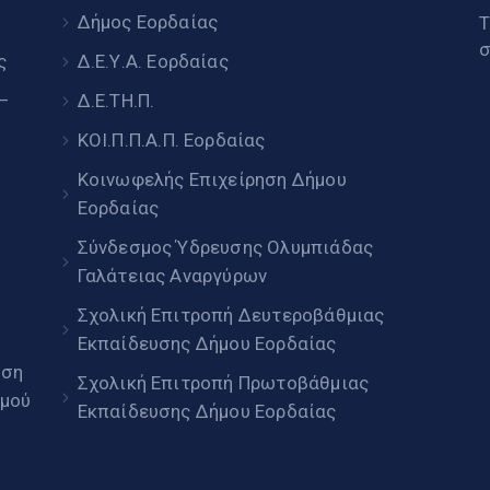
υ
Δήμος Εορδαίας
Τ
σ
ς
Δ.Ε.Υ.Α. Εορδαίας
 –
Δ.Ε.ΤΗ.Π.
ΚΟΙ.Π.Π.Α.Π. Εορδαίας
Κοινωφελής Επιχείρηση Δήμου
Εορδαίας
Σύνδεσμος Ύδρευσης Ολυμπιάδας
Γαλάτειας Αναργύρων
Σχολική Επιτροπή Δευτεροβάθμιας
Εκπαίδευσης Δήμου Εορδαίας
ηση
Σχολική Επιτροπή Πρωτοβάθμιας
μού
Εκπαίδευσης Δήμου Εορδαίας