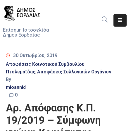
Αρχική
Επίσημη Ιστοσελίδα
Δήμου Εορδαίας
Ο
Δήμος
30 Οκτωβρίου, 2019
Νέα
Αποφάσεις Κοινοτικού Συμβουλίου
Πτολεμαϊδας
Αποφάσεις Συλλογικών Οργάνων
Υπηρεσίες
‚
Του
By
Δήμου
mioannid
0
Προσκλήσεις
Αρ. Απόφασης Κ.Π.
Αποφάσεις
19/2019 – Σύμφωνη
Τηλέφωνα