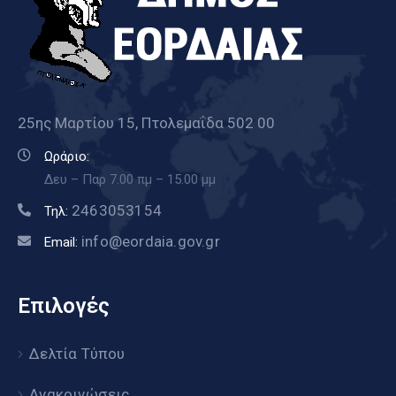
25ης Μαρτίου 15, Πτολεμαΐδα 502 00
Ωράριο:
Δευ – Παρ 7.00 πμ – 15.00 μμ
2463053154
Τηλ:
info@eordaia.gov.gr
Email:
Επιλογές
Δελτία Τύπου
Ανακοινώσεις