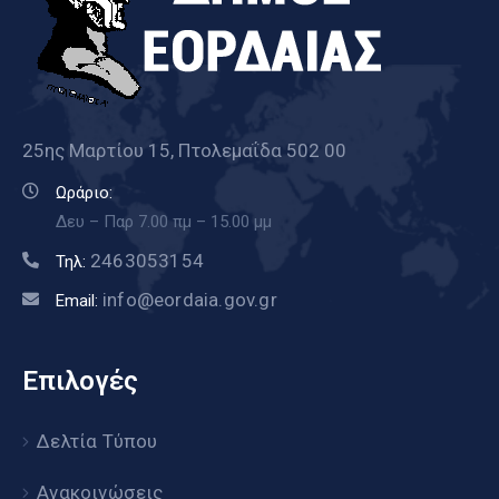
25ης Μαρτίου 15, Πτολεμαΐδα 502 00
Ωράριο:
Δευ – Παρ 7.00 πμ – 15.00 μμ
2463053154
Τηλ:
info@eordaia.gov.gr
Email:
Επιλογές
Δελτία Τύπου
Ανακοινώσεις