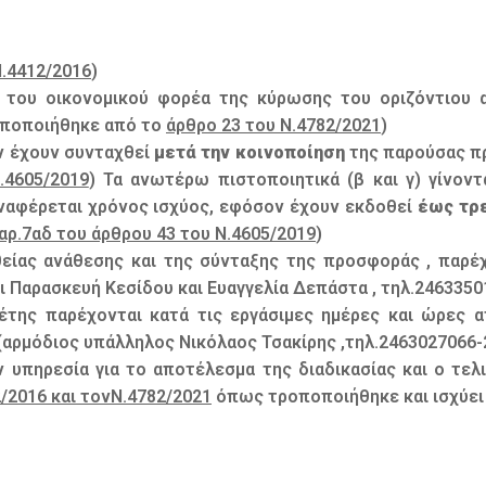
Ν.4412/2016
)
του οικονομικού φορέα της κύρωσης του οριζόντιου α
οποποιήθηκε από το
άρθρο 23 του Ν.4782/2021
)
ν έχουν συνταχθεί
μετά την κοινοποίηση
της παρούσας πρ
.4605/2019
) Τα ανωτέρω πιστοποιητικά (β και γ) γίνον
ναφέρεται χρόνος ισχύος, εφόσον έχουν εκδοθεί
έως τρε
αρ.7αδ του άρθρου 43 του Ν.4605/2019
)
θείας ανάθεσης και της σύνταξης της προσφοράς , παρέχ
 Παρασκευή Κεσίδου και Ευαγγελία Δεπάστα , τηλ.2463350
της παρέχονται κατά τις εργάσιμες ημέρες και ώρες 
αρμόδιος υπάλληλος Νικόλαος Τσακίρης ,τηλ.2463027066-
υπηρεσία για το αποτέλεσμα της διαδικασίας και ο τελ
/2016 και τονΝ.4782/2021
όπως τροποποιήθηκε και ισχύει