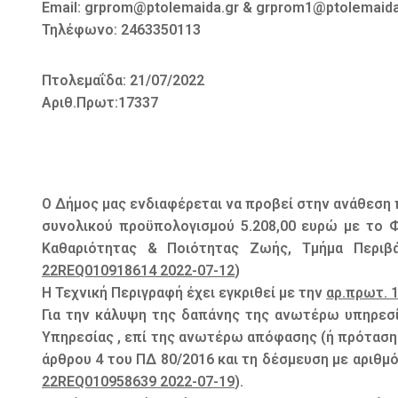
Email: grprom@ptolemaida.gr & grprom1@ptolemaida
Τηλέφωνο: 2463350113
Πτολεμαΐδα: 21/07/2022
Αριθ.Πρωτ:17337
Ο Δήμος μας ενδιαφέρεται να προβεί στην ανάθεσ
συνολικού προϋπολογισμού 5.208,00 ευρώ με το 
Καθαριότητας & Ποιότητας Ζωής, Τμήμα Περιβ
22REQ010918614 2022-07-12
)
Η Τεχνική Περιγραφή έχει εγκριθεί με την
αρ.πρωτ. 
Για την κάλυψη της δαπάνης της ανωτέρω υπηρεσί
Υπηρεσίας , επί της ανωτέρω απόφασης (ή πρόταση
άρθρου 4 του ΠΔ 80/2016 και τη δέσμευση με αριθ
22REQ010958639 2022-07-19
).