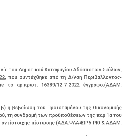
ονία του Δημοτικού Καταφυγίου Αδέσποτων Σκύλων,
022
, που συντάχθηκε από τη Δ/νση Περιβάλλοντος-
 με το
αρ.πρωτ. 16389/12-7-2022
έγγραφο.(
ΑΔΑΜ:
 β) η βεβαίωση του Προϊσταμένου της Οικονομικής
σού, τη συνδρομή των προϋποθέσεων της παρ 1α του
 αντίστοιχης πίστωσης (
ΑΔΑ:ΨΛΑ4ΩΡ6-ΡΙ0 & ΑΔΑΜ: