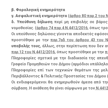
β. Φορολογική ενημερότητα
γ. Ασφαλιστική ενημερότητα
(
άρθρο 80 παρ.2 του 
δ. Υπεύθυνη δήλωση
περί μη επιβολής σε βάρος 
νομοθεσίας. (
άρθρο 74 παρ.4 Ν.4412/2016
, όπως τρ
Οι υπεύθυνες δηλώσεις γίνονται αποδεκτές εφόσο
προστέθηκε με την
παρ.7αδ του άρθρου 43 του Ν
υποβολής τους
, άλλως, στην περίπτωση που δεν α
παρ.12 του Ν.4412/2016
, όπως προστέθηκε με την
π
Πληροφορίες σχετικά με την διαδικασία της απευ
Γραφείο Προμηθειών του Δήμου (αρμόδιοι υπάλληλοι
Πληροφορίες επί των τεχνικών θεμάτων της μελέ
Περιβάλλοντος & Πολιτικής Προστασίας του Δήμου (
Οι ενδιαφερόμενοι θα ενημερωθούν άμεσα από την 
σύμβαση .Η ανάθεση θα γίνει σύμφωνα με τον
Ν.4412