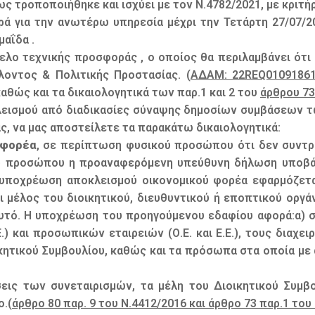
ς τροποποιήθηκε και ισχύει με τον Ν.4782/2021, με κριτή
ά για την ανωτέρω υπηρεσία μέχρι την Τετάρτη 27/07/20
μαΐδα .
λο τεχνικής προσφοράς , ο οποίος θα περιλαμβάνει ότι 
λοντος & Πολιτικής Προστασίας. (
ΑΔΑΜ: 22REQ01091861
αθώς και τα δικαιολογητικά των παρ.1 και 2 του
άρθρου 73
λεισμού από διαδικασίες σύναψης δημοσίων συμβάσεων 
ας, να μας αποστείλετε τα παρακάτω δικαιολογητικά:
 φορέα
, σε περίπτωση φυσικού προσώπου ότι δεν συντρ
κού προσώπου η προαναφερόμενη υπεύθυνη δήλωση υποβά
Η υποχρέωση αποκλεισμού οικονομικού φορέα εφαρμόζετ
 μέλος του διοικητικού, διευθυντικού ή εποπτικού οργά
τό. Η υποχρέωση του προηγούμενου εδαφίου αφορά:α) στ
.Ε.) και προσωπικών εταιρειών (Ο.Ε. και Ε.Ε.), τους διαχ
οικητικού Συμβουλίου, καθώς και τα πρόσωπα στα οποία με
εις των συνεταιρισμών, τα μέλη του Διοικητικού Συμβ
.(
άρθρο 80 παρ. 9 του Ν.4412/2016 και άρθρο 73 παρ.1 του