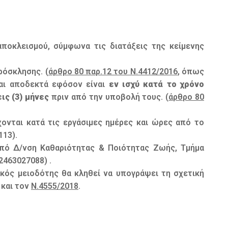
ποκλεισμού, σύμφωνα τις διατάξεις της κείμενης
όσκλησης. (
άρθρο 80 παρ.12 του Ν.4412/2016
, όπως
ται αποδεκτά εφόσον είναι
εν ισχύ κατά το χρόνο
ις (3) μήνες
πριν από την υποβολή τους. (
άρθρο 80
ονται κατά τις εργάσιμες ημέρες και ώρες από το
113).
από Δ/νση Καθαριότητας & Ποιότητας Ζωής, Τμήμα
2463027088) .
ικός μειοδότης θα κληθεί να υπογράψει τη σχετική
 και τον
Ν.4555/2018
.