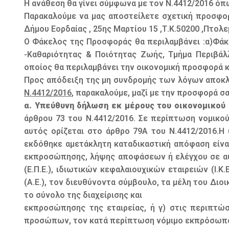
Η ανάθεση θα γίνει σύμφωνα με τον Ν.4412/2016 όπω
Παρακαλούμε να μας αποστείλετε σχετική προσφορ
Δήμου Εορδαίας , 25ης Μαρτίου 15 ,Τ.Κ.50200 ,Πτολε
Ο Φάκελος της Προσφοράς θα περιλαμβάνει :α)Φάκε
-Καθαριότητας & Ποιότητας Ζωής, Τμήμα Περιβάλ
οποίος θα περιλαμβάνει την οικονομική προσφορά κ
Προς απόδειξη της μη συνδρομής των λόγων αποκ
Ν.4412/2016
, παρακαλούμε, μαζί με την προσφορά σ
α. Υπεύθυνη δήλωση εκ μέρους του οικονομικού
άρθρου 73 του Ν.4412/2016. Σε περίπτωση νομι
αυτός ορίζεται στο άρθρο 79Α του Ν.4412/2016.
εκδόθηκε αμετάκλητη καταδικαστική απόφαση είναι
εκπροσώπησης, λήψης αποφάσεων ή ελέγχου σε αυ
(Ε.Π.Ε.), ιδιωτικών κεφαλαιουχικών εταιρειών (Ι.Κ
(Α.Ε.), τον διευθύνοντα σύμβουλο, τα μέλη του Δι
το σύνολο της διαχείρισης και
εκπροσώπησης της εταιρείας, ή γ) στις περιπτώσ
προσώπων, τον κατά περίπτωση νόμιμο εκπρόσωπο