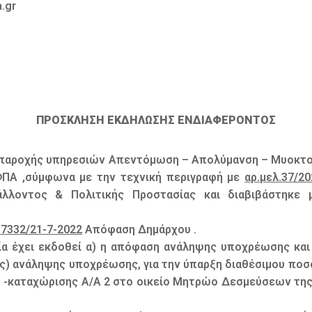
.gr
ΠΡΟΣΚΛΗΣΗ ΕΚΔΗΛΩΣΗΣ ΕΝΔΙΑΦΕΡΟΝΤΟΣ
η παροχής υπηρεσιών Απεντόμωση – Απολύμανση – Μυοκτ
ΦΠΑ ,σύμφωνα με την τεχνική περιγραφή με
αρ.μελ.37/2
άλλοντος & Πολιτικής Προστασίας και διαβιβάστηκε
17332/21-7-2022
Απόφαση Δημάρχου .
α έχει εκδοθεί α) η απόφαση ανάληψης υποχρέωσης και
ς) ανάληψης υποχρέωσης, για την ύπαρξη διαθέσιμου πο
μό -καταχώρισης Α/Α 2 στο οικείο Μητρώο Δεσμεύσεων της