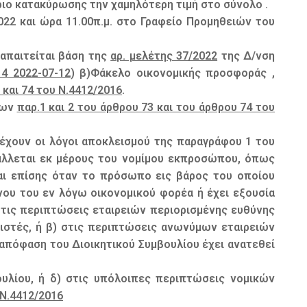
ριο κατακύρωσης την χαμηλότερη τιμή στο σύνολο .
22 και ώρα 11.00π.μ. στο Γραφείο Προμηθειών του
απαιτείται βάση της
αρ. μελέτης 37/2022
της Δ/νση
4 2022-07-12
) β)Φάκελο οικονομικής προσφοράς ,
 και 74 του Ν.4412/2016
.
των
παρ.1 και 2 του άρθρου 73 και του άρθρου 74 του
έχουν οι λόγοι αποκλεισμού της παραγράφου 1 του
λλεται εκ μέρους του νομίμου εκπροσώπου, όπως
αι επίσης όταν το πρόσωπο εις βάρος του οποίου
νου του εν λόγω οικονομικού φορέα ή έχει εξουσία
ις περιπτώσεις εταιρειών περιορισμένης ευθύνης
ειριστές, ή β) στις περιπτώσεις ανωνύμων εταιρειών
 απόφαση του Διοικητικού Συμβουλίου έχει ανατεθεί
ουλίου, ή δ) στις υπόλοιπες περιπτώσεις νομικών
 Ν.4412/2016