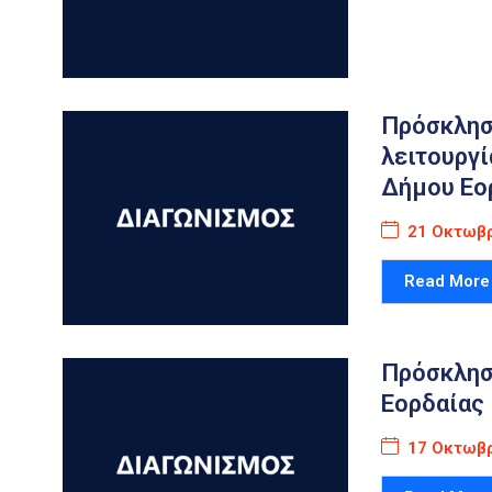
Πρόσκληση
λειτουργ
Δήμου Εο
21 Οκτωβρ
Read More
Πρόσκλησ
Εορδαίας
17 Οκτωβρ