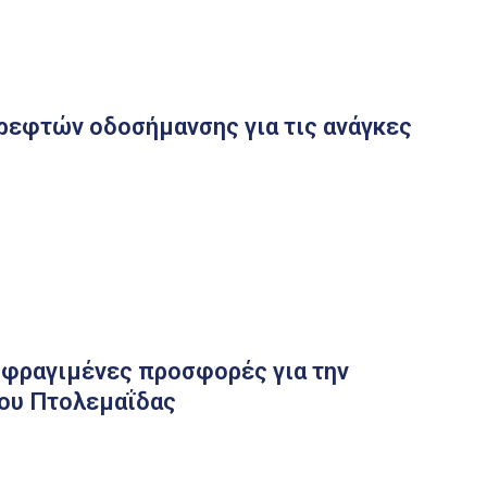
εφτών οδοσήμανσης για τις ανάγκες
σφραγιμένες προσφορές για την
ίου Πτολεμαΐδας