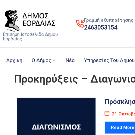
Γραμμή εξυπηρέτησης 
2463053154
Επίσημη Ιστοσελίδα Δήμου
Εορδαίας
Αρχική
Ο Δήμος
Νέα
Υπηρεσίες Του Δήμου
Προκηρύξεις – Διαγωνι
Πρόσκλησ
21 Οκτωβρ
Read More