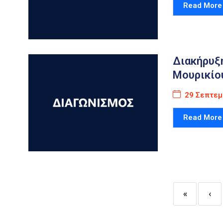
Read More
Διακήρυξ
Μουρικίο
29 Σεπτεμ
Read More
«
‹