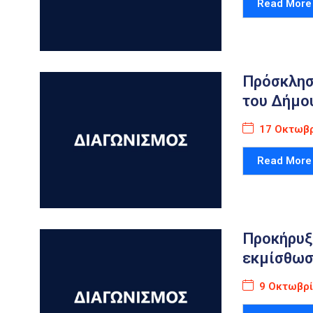
Read More
Πρόσκλησ
του Δήμο
17 Οκτωβρ
Read More
Προκήρυξ
εκμίσθωσ
9 Οκτωβρί