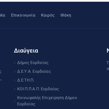
Νέα
Επικοινωνία
Καιρός
Ιθάκη
Διαύγεια
υ
Δήμος Εορδαίας
Τ
σ
ς
Δ.Ε.Υ.Α. Εορδαίας
 –
Δ.Ε.ΤΗ.Π.
ΚΟΙ.Π.Π.Α.Π. Εορδαίας
Κοινωφελής Επιχείρηση Δήμου
Εορδαίας