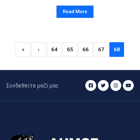
Read More
«
‹
64
65
66
67
68
Συνδεθείτε μαζί μας