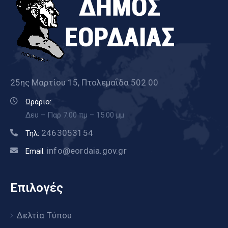
25ης Μαρτίου 15, Πτολεμαΐδα 502 00
Ωράριο:
Δευ – Παρ 7.00 πμ – 15.00 μμ
2463053154
Τηλ:
info@eordaia.gov.gr
Email:
Επιλογές
Δελτία Τύπου