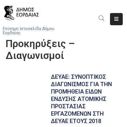
Αρχική
Επίσημη Ιστοσελίδα Δήμου
Εορδαίας
Ο
Προκηρύξεις –
Δήμος
Διαγωνισμοί
Νέα
Υπηρεσίες
ΔΕΥΑΕ: ΣΥΝΟΠΤΙΚΟΣ
Του
Δήμου
ΔΙΑΓΩΝΙΣΜΟΣ ΓΙΑ ΤΗΝ
ΠΡΟΜΗΘΕΙΑ ΕΙΔΩΝ
Προσκλήσεις
ΕΝΔΥΣΗΣ ΑΤΟΜΙΚΗΣ
ΠΡΟΣΤΑΣΙΑΣ
Αποφάσεις
ΕΡΓΑΖΟΜΕΝΩΝ ΣΤΗ
ΔΕΥΑΕ ΕΤΟΥΣ 2018
Τηλέφωνα